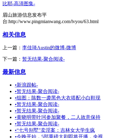
比耶-高清图集-
眉山旅游信息发布平
台:http://www.pingmianwang.com/lvyou/63.html
相关信息
上一篇：
李佳琦Austin的微博-微博
下一篇：
暂无结果-聚合阅读-
最新信息
•
新浪跟帖-
•
暂无结果-聚合阅读-
•
组图：陈数一袭黑色大衣搭配小白鞋现
•
暂无结果-聚合阅读-
•
暂无结果-聚合阅读-
•
黄晓明带叶珂参加聚餐，二人故意保持
•
暂无结果-聚合阅读-
•
“七号别墅”卖淫案：吉林女大学生疯
•
今晚开始，5部重磅大剧即将开播，央视