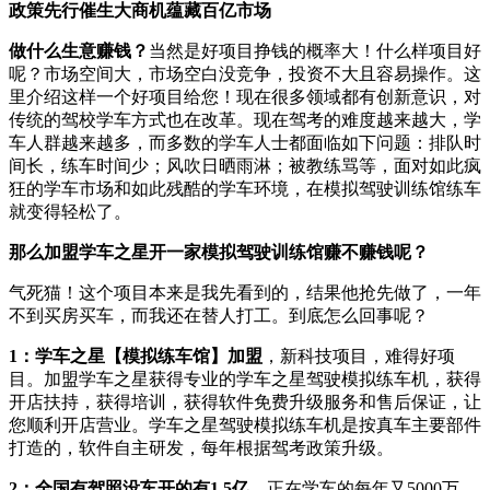
政策先行催生大商机蕴藏
百亿
市场
做
什么生意赚钱？
当然是好项目挣钱的概率大！什么样项目好
呢？市场空间大，市场空白没竞争，投资不大且容易操作。这
里介绍这样一个好项目给您！现在很多领域都有创新意识，对
传统的驾校学车方式也在改革。现在驾考的难度越来越大，学
车人群越来越多，而多数的学车人士都面临如下问题：排队时
间长，练车时间少；风吹日晒雨淋；被教练骂等，面对如此疯
狂的学车市场和如此残酷的学车环境，在模拟驾驶训练馆练车
就变得轻松了。
那么加盟学车之星开一家模拟驾驶训练馆
赚不赚钱
呢？
气死猫！这个项目本来是我先看到的，结果他抢先做了，一年
不到买房买车，而我还在替人打工。到底怎么回事呢？
1：
学车之星【模拟练车馆】加盟
，新科技项目，难得好项
目。加盟学车之星获得专业的学车之星驾驶模拟练车机，获得
开店扶持，获得培训，获得软件免费升级服务和售后保证，让
您顺利开店营业。学车之星驾驶模拟练车机是按真车主要部件
打造的，软件自主研发，每年根据驾考政策升级。
2：
全国有驾照没车开的有1.5亿
，正在学车的每年又5000万，