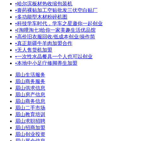
•
哈尔滨板材热收缩包装机
•
膏药裸贴加工空贴批发三伏空白贴厂
•
多功能型木材粉碎机图
•
科技学车时代，学车之星邀你一起创业
•
[淘哩淘七]给你一家美趣生活优品馆
•
高价旧衣服回收/低成本创业/操作简
•
真正新疆牛羊肉加盟合作
•
无人售货机加盟
•
一次性水晶餐具一个人也可以创业
•
本地中小足疗修脚养生加盟
眉山生活服务
眉山商务服务
眉山供求信息
眉山房产信息
眉山商务信息
眉山二手市场
眉山教育培训
眉山求职招聘
眉山招商加盟
眉山创业投资
眉山展会信息