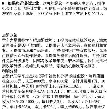
6：
如果您还没创过业
，这可能是您一个好的人生起点，抓住
机会！若您已经创过业，相信您一定有经验做好这个项目，为
您的生意锦上添花！不妨了解下吧！请在下方留下您的电话。
加盟政策
学车之星模拟学车吧加盟优势： 1.提供先体验机器服务，满意
后再决定是否申请加盟。 2.提供开店形象用品，宣传资料和文
案。 3.提供市场和产品培训。 4.提供网络广告宣传服务。 5.提
供微信公众号制作服务。 6.提供免费售后配件服务。 7.提供软
件免费升级服务。因驾考政策每年变，若不加盟，软件无法根
据政策升级，机器过时成废品。零购的机器没有此服务。
利润分析
加盟代理学车之星模拟学车馆盈利分析 前提假设：每月店面
租金5000元，人工4000元，水电1000元，合计月费用1万。10
台模拟机，每天开门时间早上10点到晚上10点。 一、设立直
营模拟学车馆月收入4.7万 1.收入1：计时上机收费：每天12小
时开放10台机器，仅5小时属于收费时间，每小时20元，每天
收入10×5×20=1000元，每月收入3万。 2.收入2：办月卡收
费，单月卡398元，双月卡598元，季度卡698元，假设每天仅