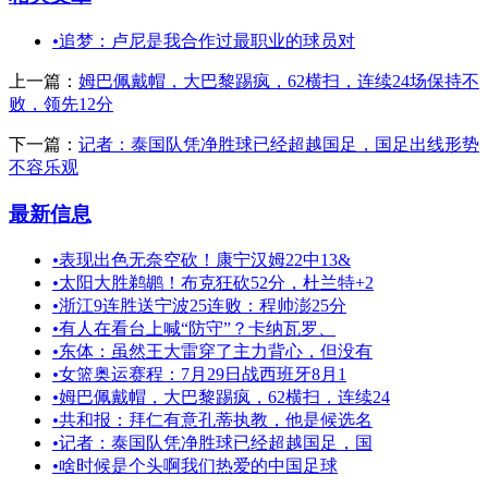
•
追梦：卢尼是我合作过最职业的球员对
上一篇：
姆巴佩戴帽，大巴黎踢疯，62横扫，连续24场保持不
败，领先12分
下一篇：
记者：泰国队凭净胜球已经超越国足，国足出线形势
不容乐观
最新信息
•
表现出色无奈空砍！康宁汉姆22中13&
•
太阳大胜鹈鹕！布克狂砍52分，杜兰特+2
•
浙江9连胜送宁波25连败：程帅澎25分
•
有人在看台上喊“防守”？卡纳瓦罗、
•
东体：虽然王大雷穿了主力背心，但没有
•
女篮奥运赛程：7月29日战西班牙8月1
•
姆巴佩戴帽，大巴黎踢疯，62横扫，连续24
•
共和报：拜仁有意孔蒂执教，他是候选名
•
记者：泰国队凭净胜球已经超越国足，国
•
啥时候是个头啊我们热爱的中国足球