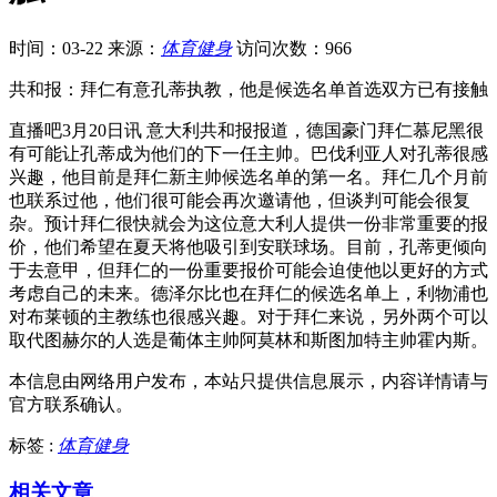
时间：03-22
来源：
体育健身
访问次数：966
共和报：拜仁有意孔蒂执教，他是候选名单首选双方已有接触
直播吧3月20日讯 意大利共和报报道，德国豪门拜仁慕尼黑很
有可能让孔蒂成为他们的下一任主帅。巴伐利亚人对孔蒂很感
兴趣，他目前是拜仁新主帅候选名单的第一名。拜仁几个月前
也联系过他，他们很可能会再次邀请他，但谈判可能会很复
杂。预计拜仁很快就会为这位意大利人提供一份非常重要的报
价，他们希望在夏天将他吸引到安联球场。目前，孔蒂更倾向
于去意甲，但拜仁的一份重要报价可能会迫使他以更好的方式
考虑自己的未来。德泽尔比也在拜仁的候选名单上，利物浦也
对布莱顿的主教练也很感兴趣。对于拜仁来说，另外两个可以
取代图赫尔的人选是葡体主帅阿莫林和斯图加特主帅霍内斯。
本信息由网络用户发布，
本站只提供信息展示，内容详情请与
官方联系确认。
标签 :
体育健身
相关文章