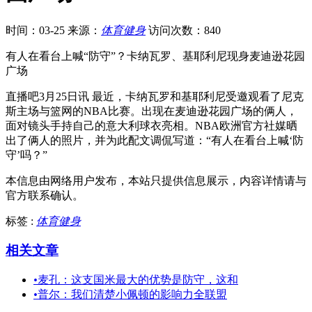
时间：03-25
来源：
体育健身
访问次数：840
有人在看台上喊“防守”？卡纳瓦罗、基耶利尼现身麦迪逊花园
广场
直播吧3月25日讯 最近，卡纳瓦罗和基耶利尼受邀观看了尼克
斯主场与篮网的NBA比赛。出现在麦迪逊花园广场的俩人，
面对镜头手持自己的意大利球衣亮相。NBA欧洲官方社媒晒
出了俩人的照片，并为此配文调侃写道：“有人在看台上喊‘防
守’吗？”
本信息由网络用户发布，
本站只提供信息展示，内容详情请与
官方联系确认。
标签 :
体育健身
相关文章
•
麦孔：这支国米最大的优势是防守，这和
•
普尔：我们清楚小佩顿的影响力全联盟