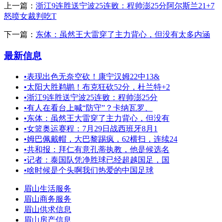
上一篇：
浙江9连胜送宁波25连败：程帅澎25分阿尔斯兰21+7
怒喷女裁判吃T
下一篇：
东体：虽然王大雷穿了主力背心，但没有太多内涵
最新信息
•
表现出色无奈空砍！康宁汉姆22中13&
•
太阳大胜鹈鹕！布克狂砍52分，杜兰特+2
•
浙江9连胜送宁波25连败：程帅澎25分
•
有人在看台上喊“防守”？卡纳瓦罗、
•
东体：虽然王大雷穿了主力背心，但没有
•
女篮奥运赛程：7月29日战西班牙8月1
•
姆巴佩戴帽，大巴黎踢疯，62横扫，连续24
•
共和报：拜仁有意孔蒂执教，他是候选名
•
记者：泰国队凭净胜球已经超越国足，国
•
啥时候是个头啊我们热爱的中国足球
眉山生活服务
眉山商务服务
眉山供求信息
眉山房产信息